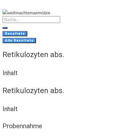
Skip
to
content
Search
...
Resultate
Alle Resultate
Retikulozyten abs.
Inhalt
Retikulozyten abs.
Inhalt
Probennahme