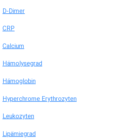
D-Dimer
CRP
Calcium
Hämolysegrad
Hämoglobin
Hyperchrome Erythrozyten
Leukozyten
Lipämiegrad