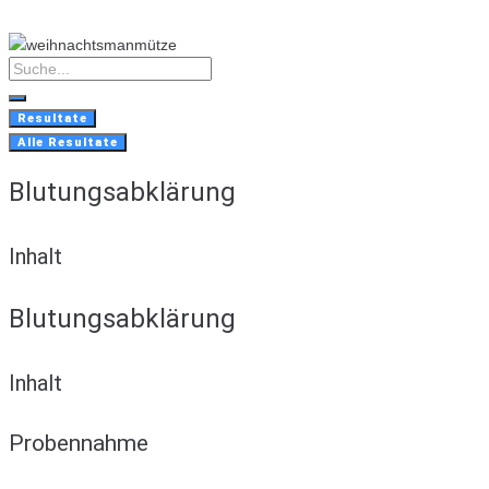
Skip
to
content
Search
...
Resultate
Alle Resultate
Blutungsabklärung
Inhalt
Blutungsabklärung
Inhalt
Probennahme