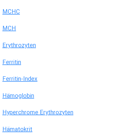
MCHC
MCH
Erythrozyten
Ferritin
Ferritin-Index
Hämoglobin
Hyperchrome Erythrozyten
Hämatokrit