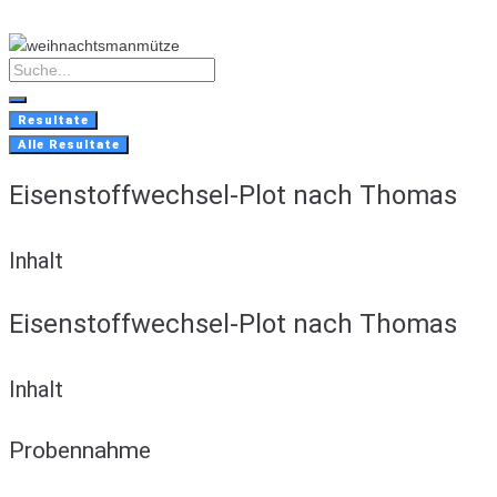
Skip
to
content
Search
...
Resultate
Alle Resultate
Eisenstoffwechsel-Plot nach Thomas
Inhalt
Eisenstoffwechsel-Plot nach Thomas
Inhalt
Probennahme