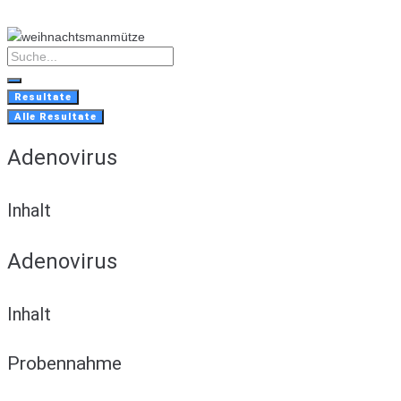
Skip
to
content
Search
...
Resultate
Alle Resultate
Adenovirus
Inhalt
Adenovirus
Inhalt
Probennahme