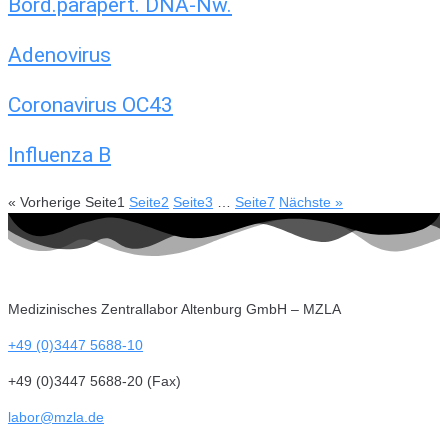
Bord.parapert. DNA-Nw.
Adenovirus
Coronavirus OC43
Influenza B
« Vorherige
Seite
1
Seite
2
Seite
3
…
Seite
7
Nächste »
Medizinisches Zentrallabor Altenburg GmbH – MZLA
+49 (0)3447 5688-10
+49 (0)3447 5688-20 (Fax)
labor@mzla.de