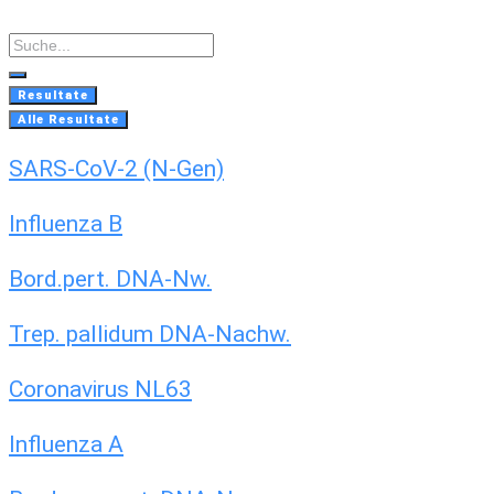
Skip
to
Search
content
...
Resultate
Alle Resultate
SARS-CoV-2 (N-Gen)
Influenza B
Bord.pert. DNA-Nw.
Trep. pallidum DNA-Nachw.
Coronavirus NL63
Influenza A