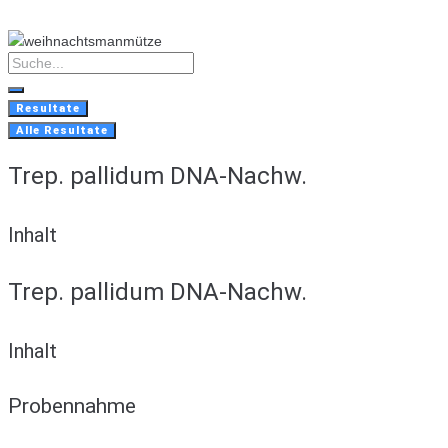
Skip
to
content
Search
...
Resultate
Alle Resultate
Trep. pallidum DNA-Nachw.
Inhalt
Trep. pallidum DNA-Nachw.
Inhalt
Probennahme