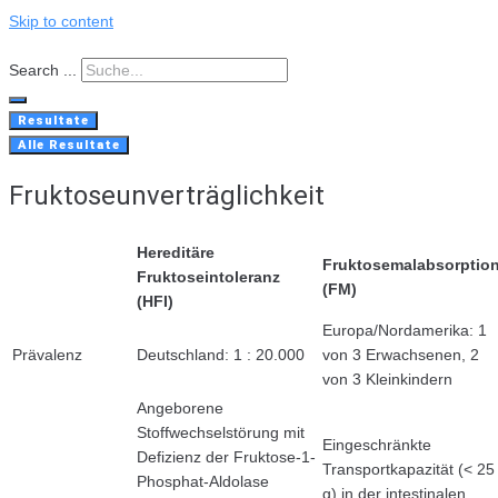
Skip to content
Search ...
Resultate
Alle Resultate
Fruktoseunverträglichkeit
Hereditäre
Fruktosemalabsorptio
Fruktoseintoleranz
(FM)
(HFI)
Europa/Nordamerika: 1
Prävalenz
Deutschland: 1 : 20.000
von 3 Erwachsenen, 2
von 3 Kleinkindern
Angeborene
Stoffwechselstörung mit
Eingeschränkte
Defizienz der Fruktose-1-
Transportkapazität (< 25
Phosphat-Aldolase
g) in der intestinalen