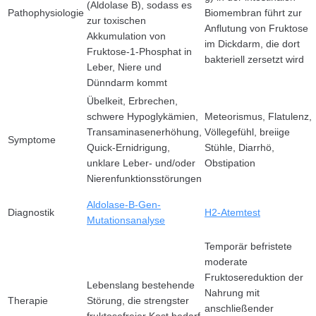
(Aldolase B), sodass es
Pathophysiologie
Biomembran führt zur
zur toxischen
Anflutung von Fruktose
Akkumulation von
im Dickdarm, die dort
Fruktose-1-Phosphat in
bakteriell zersetzt wird
Leber, Niere und
Dünndarm kommt
Übelkeit, Erbrechen,
schwere Hypoglykämien,
Meteorismus, Flatulenz,
Transaminasenerhöhung,
Völlegefühl, breiige
Symptome
Quick-Ernidrigung,
Stühle, Diarrhö,
unklare Leber- und/oder
Obstipation
Nierenfunktionsstörungen
Aldolase-B-Gen-
Diagnostik
H2-Atemtest
Mutationsanalyse
Temporär befristete
moderate
Fruktosereduktion der
Lebenslang bestehende
Nahrung mit
Therapie
Störung, die strengster
anschließender
fruktosefreier Kost bedarf