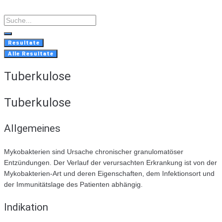
Skip
to
Search
content
...
Resultate
Alle Resultate
Tuberkulose
Tuberkulose
Allgemeines
Mykobakterien sind Ursache chronischer granulomatöser
Entzündungen. Der Verlauf der verursachten Erkrankung ist von der
Mykobakterien-Art und deren Eigenschaften, dem Infektionsort und
der Immunitätslage des Patienten abhängig.
Indikation