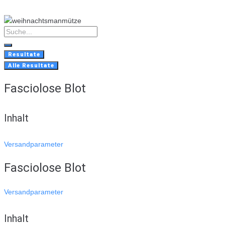
Skip
to
content
Search
...
Resultate
Alle Resultate
Fasciolose Blot
Inhalt
Versandparameter
Fasciolose Blot
Versandparameter
Inhalt