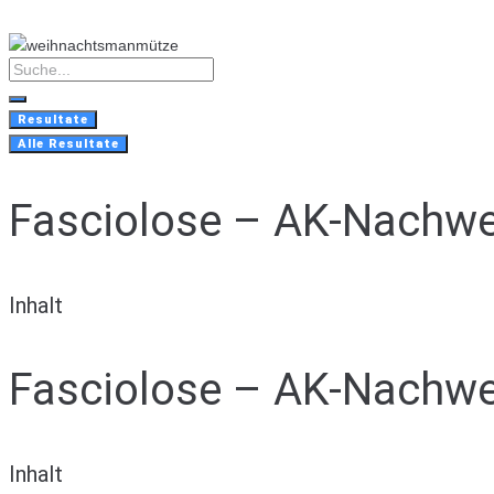
Skip
to
content
Search
...
Resultate
Alle Resultate
Fasciolose – AK-Nachwe
Inhalt
Fasciolose – AK-Nachwe
Inhalt