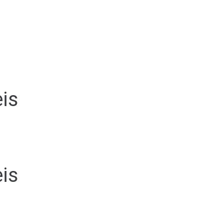
is
is