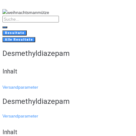
Skip
to
content
Search
...
Resultate
Alle Resultate
Desmethyldiazepam
Inhalt
Versandparameter
Desmethyldiazepam
Versandparameter
Inhalt