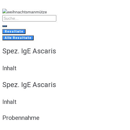
Skip
to
content
Search
...
Resultate
Alle Resultate
Spez. IgE Ascaris
Inhalt
Spez. IgE Ascaris
Inhalt
Probennahme