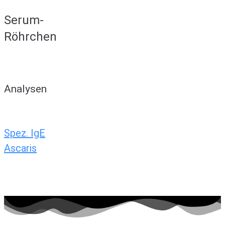
Serum-
Röhrchen
Analysen
Spez. IgE
Ascaris