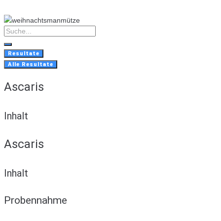
Skip
to
content
Search
...
Resultate
Alle Resultate
Ascaris
Inhalt
Ascaris
Inhalt
Probennahme