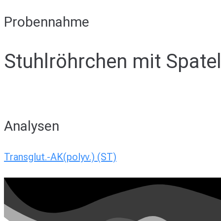
Probennahme
Stuhlröhrchen mit Spate
Analysen
Transglut.-AK(polyv.) (ST)