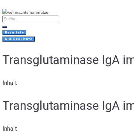
Skip
to
content
Search
...
Resultate
Alle Resultate
Transglutaminase IgA im
Inhalt
Transglutaminase IgA im
Inhalt