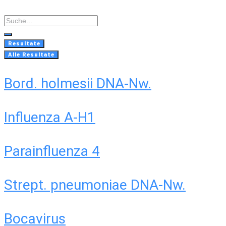
Skip
to
Search
content
...
Resultate
Alle Resultate
Bord. holmesii DNA-Nw.
Influenza A-H1
Parainfluenza 4
Strept. pneumoniae DNA-Nw.
Bocavirus