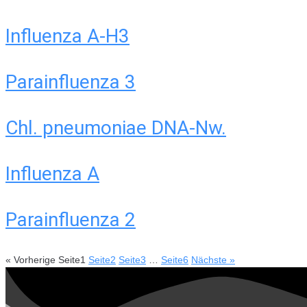
Influenza A-H3
Parainfluenza 3
Chl. pneumoniae DNA-Nw.
Influenza A
Parainfluenza 2
« Vorherige
Seite
1
Seite
2
Seite
3
…
Seite
6
Nächste »