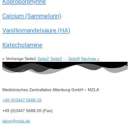
Koproporphyrine
Calcium (Sammelurin)
Vanillinmandelsäure (HA)
Katecholamine
« Vorherige
Seite
1
Seite
2
Seite
3
…
Seite
9
Nächste »
Medizinisches Zentrallabor Altenburg GmbH – MZLA
+49 (0)3447 5688-10
+49 (0)3447 5688-20 (Fax)
labor@mzla.de