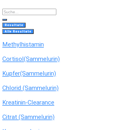
Skip
to
Search
content
...
Resultate
Alle Resultate
Methylhistamin
Cortisol(Sammelurin)
Kupfer(Sammelurin)
Chlorid (Sammelurin)
Kreatinin-Clearance
Citrat (Sammelurin)