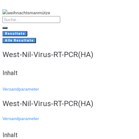
Skip
to
content
Search
...
Resultate
Alle Resultate
West-Nil-Virus-RT-PCR(HA)
Inhalt
Versandparameter
West-Nil-Virus-RT-PCR(HA)
Versandparameter
Inhalt