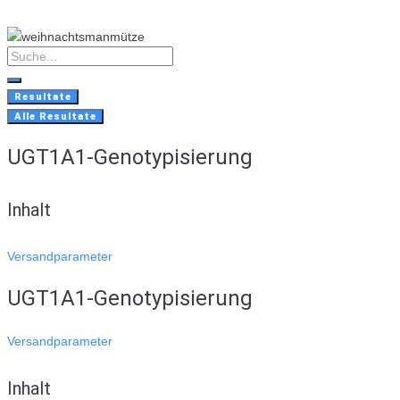
Skip
to
content
Search
...
Resultate
Alle Resultate
UGT1A1-Genotypisierung
Inhalt
Versandparameter
UGT1A1-Genotypisierung
Versandparameter
Inhalt