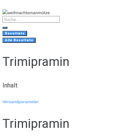
Skip
to
content
Search
...
Resultate
Alle Resultate
Trimipramin
Inhalt
Versandparameter
Trimipramin