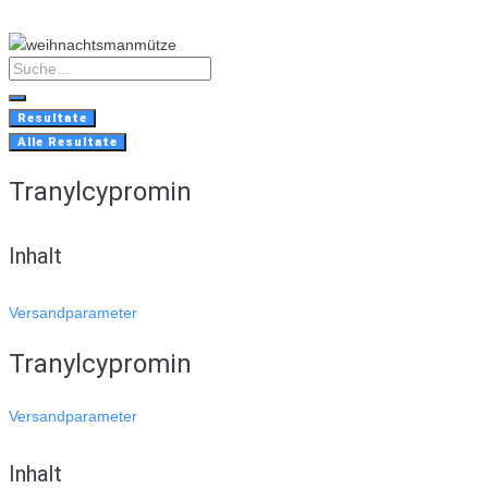
Skip
to
content
Search
...
Resultate
Alle Resultate
Tranylcypromin
Inhalt
Versandparameter
Tranylcypromin
Versandparameter
Inhalt