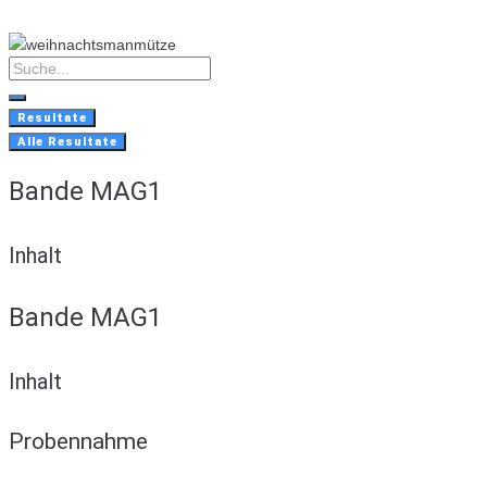
Skip
to
content
Search
...
Resultate
Alle Resultate
Bande MAG1
Inhalt
Bande MAG1
Inhalt
Probennahme