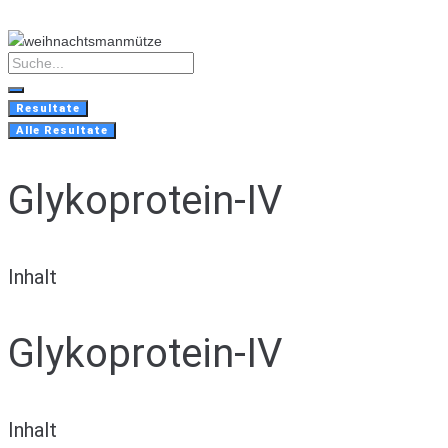
Skip
to
content
Search
...
Resultate
Alle Resultate
Glykoprotein-IV
Inhalt
Glykoprotein-IV
Inhalt