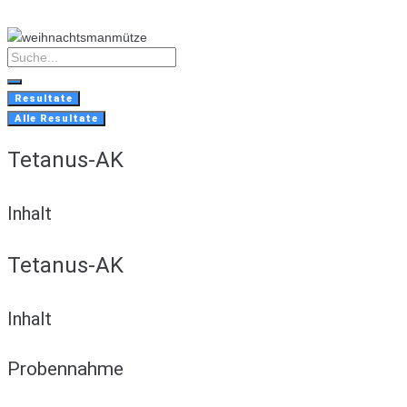
Skip
to
content
Search
...
Resultate
Alle Resultate
Tetanus-AK
Inhalt
Tetanus-AK
Inhalt
Probennahme