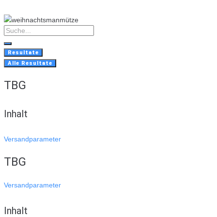
Skip
to
content
Search
...
Resultate
Alle Resultate
TBG
Inhalt
Versandparameter
TBG
Versandparameter
Inhalt