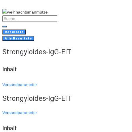
Skip
to
content
Search
...
Resultate
Alle Resultate
Strongyloides-IgG-EIT
Inhalt
Versandparameter
Strongyloides-IgG-EIT
Versandparameter
Inhalt