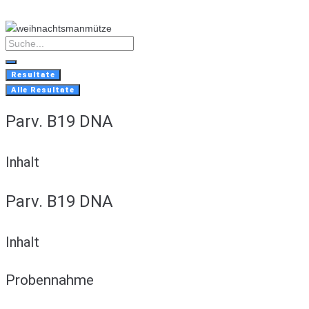
Skip
to
content
Search
...
Resultate
Alle Resultate
Parv. B19 DNA
Inhalt
Parv. B19 DNA
Inhalt
Probennahme