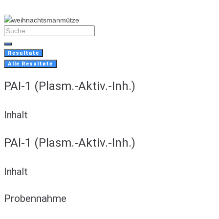
Skip
to
content
Search
...
Resultate
Alle Resultate
PAI-1 (Plasm.-Aktiv.-Inh.)
Inhalt
PAI-1 (Plasm.-Aktiv.-Inh.)
Inhalt
Probennahme