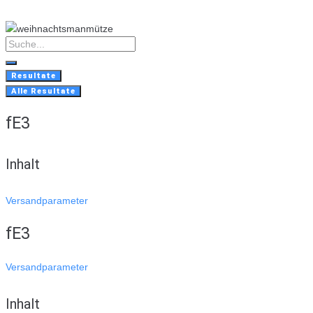
Skip
to
content
Search
...
Resultate
Alle Resultate
fE3
Inhalt
Versandparameter
fE3
Versandparameter
Inhalt