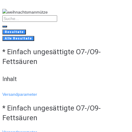
Skip
to
content
Search
...
Resultate
Alle Resultate
* Einfach ungesättigte O7-/O9-
Fettsäuren
Inhalt
Versandparameter
* Einfach ungesättigte O7-/O9-
Fettsäuren
Versandparameter