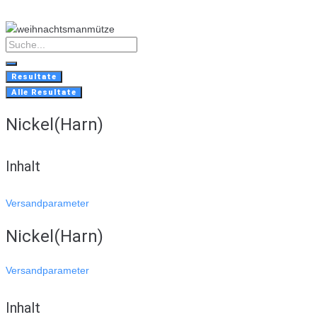
Skip
to
content
Search
...
Resultate
Alle Resultate
Nickel(Harn)
Inhalt
Versandparameter
Nickel(Harn)
Versandparameter
Inhalt