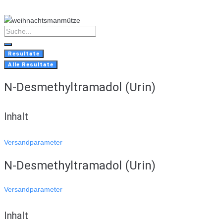
Skip
to
content
Search
...
Resultate
Alle Resultate
N-Desmethyltramadol (Urin)
Inhalt
Versandparameter
N-Desmethyltramadol (Urin)
Versandparameter
Inhalt