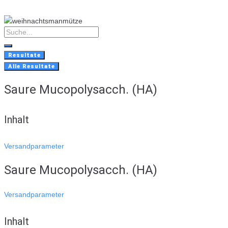
Skip
to
content
Search
...
Resultate
Alle Resultate
Saure Mucopolysacch. (HA)
Inhalt
Versandparameter
Saure Mucopolysacch. (HA)
Versandparameter
Inhalt