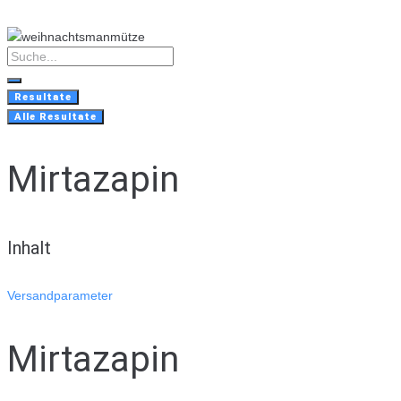
Skip
to
content
Search
...
Resultate
Alle Resultate
Mirtazapin
Inhalt
Versandparameter
Mirtazapin