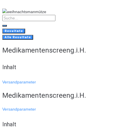
Skip
to
content
Search
...
Resultate
Alle Resultate
Medikamentenscreeng.i.H.
Inhalt
Versandparameter
Medikamentenscreeng.i.H.
Versandparameter
Inhalt