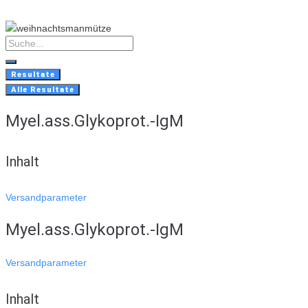
Skip
to
content
Search
...
Resultate
Alle Resultate
Myel.ass.Glykoprot.-IgM
Inhalt
Versandparameter
Myel.ass.Glykoprot.-IgM
Versandparameter
Inhalt