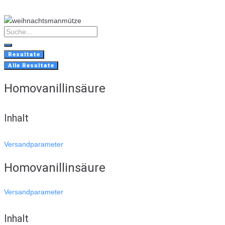
Skip
to
content
Search
...
Resultate
Alle Resultate
Homovanillinsäure
Inhalt
Versandparameter
Homovanillinsäure
Versandparameter
Inhalt