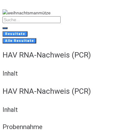
Skip
to
content
Search
...
Resultate
Alle Resultate
HAV RNA-Nachweis (PCR)
Inhalt
HAV RNA-Nachweis (PCR)
Inhalt
Probennahme