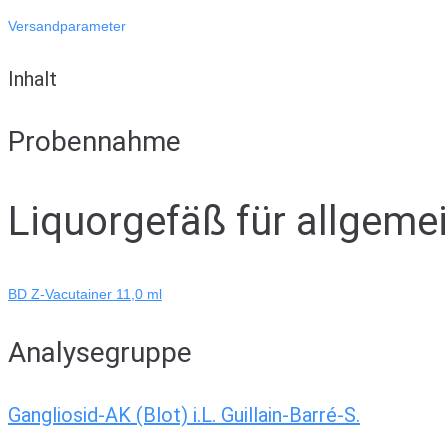
Versandparameter
Inhalt
Probennahme
Liquorgefäß für allgeme
BD Z-Vacutainer 11,0 ml
Analysegruppe
Gangliosid-AK (Blot) i.L. Guillain-Barré-S.