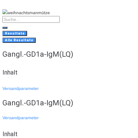
Skip
to
content
Search
...
Resultate
Alle Resultate
Gangl.-GD1a-IgM(LQ)
Inhalt
Versandparameter
Gangl.-GD1a-IgM(LQ)
Versandparameter
Inhalt