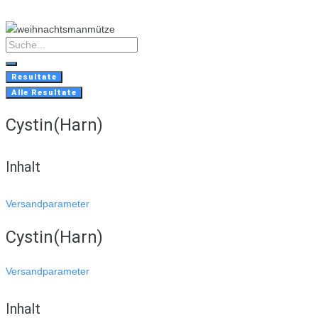
Skip
to
content
Search
...
Resultate
Alle Resultate
Cystin(Harn)
Inhalt
Versandparameter
Cystin(Harn)
Versandparameter
Inhalt