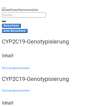
Skip
to
content
Search
...
Resultate
Alle Resultate
CYP2C19-Genotypisierung
Inhalt
Versandparameter
CYP2C19-Genotypisierung
Versandparameter
Inhalt