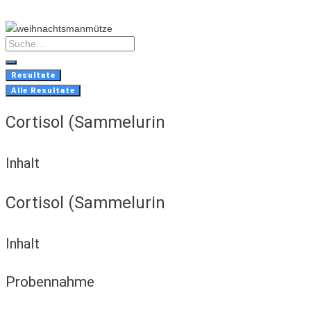
Skip
to
content
Search
...
Resultate
Alle Resultate
Cortisol (Sammelurin
Inhalt
Cortisol (Sammelurin
Inhalt
Probennahme