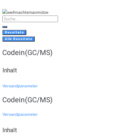
Skip
to
content
Search
...
Resultate
Alle Resultate
Codein(GC/MS)
Inhalt
Versandparameter
Codein(GC/MS)
Versandparameter
Inhalt