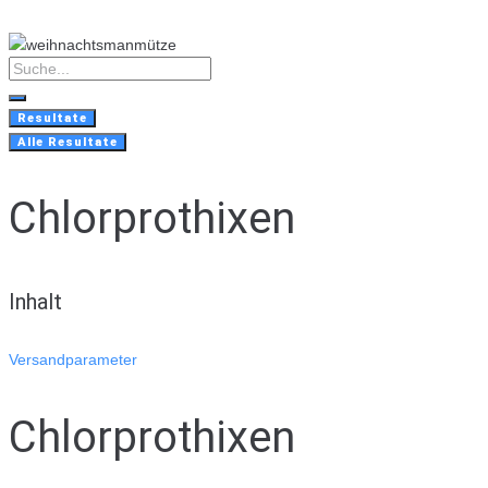
Skip
to
content
Search
...
Resultate
Alle Resultate
Chlorprothixen
Inhalt
Versandparameter
Chlorprothixen