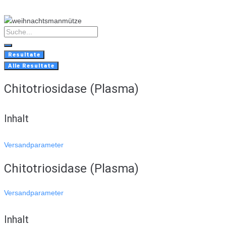
Skip
to
content
Search
...
Resultate
Alle Resultate
Chitotriosidase (Plasma)
Inhalt
Versandparameter
Chitotriosidase (Plasma)
Versandparameter
Inhalt