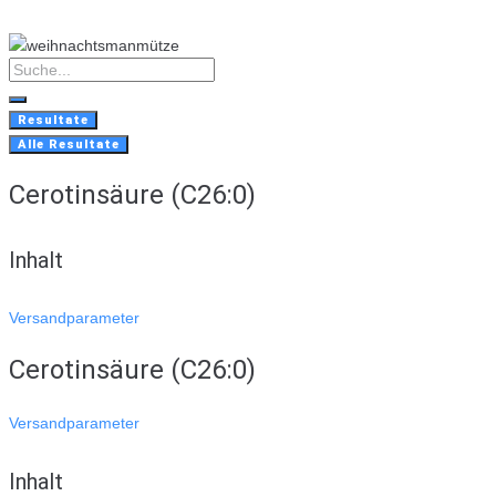
Skip
to
content
Search
...
Resultate
Alle Resultate
Cerotinsäure (C26:0)
Inhalt
Versandparameter
Cerotinsäure (C26:0)
Versandparameter
Inhalt