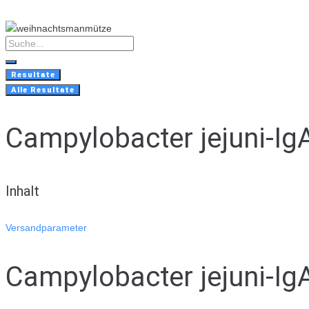
Skip
to
content
Search
...
Resultate
Alle Resultate
Campylobacter jejuni-Ig
Inhalt
Versandparameter
Campylobacter jejuni-Ig