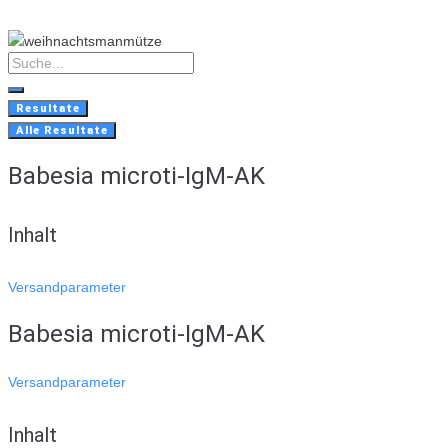
Skip
to
content
Search
...
Resultate
Alle Resultate
Babesia microti-IgM-AK
Inhalt
Versandparameter
Babesia microti-IgM-AK
Versandparameter
Inhalt