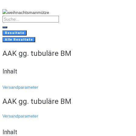
Skip
to
content
Search
...
Resultate
Alle Resultate
AAK gg. tubuläre BM
Inhalt
Versandparameter
AAK gg. tubuläre BM
Versandparameter
Inhalt