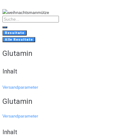
Skip
to
content
Search
...
Resultate
Alle Resultate
Glutamin
Inhalt
Versandparameter
Glutamin
Versandparameter
Inhalt